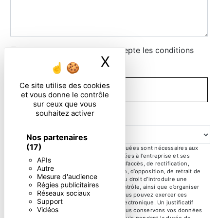
En cochant cette case, j'accepte les conditions
X
Masquer le ban
particulières ci-dessous **
Ce site utilise des cookies
ENVOYER
et vous donne le contrôle
sur ceux que vous
souhaitez activer
Question
Nos partenaires
(17)
** Les données personnelles communiquées sont nécessaires aux
fins de vous contacter. Elles sont destinées à l'entreprise et ses
APIs
sous-traitants. Vous disposez de droits d’accès, de rectification,
Autre
d’effacement, de portabilité, de limitation, d’opposition, de retrait de
Mesure d'audience
votre consentement à tout moment et du droit d’introduire une
Régies publicitaires
réclamation auprès d’une autorité de contrôle, ainsi que d’organiser
Réseaux sociaux
le sort de vos données post-mortem. Vous pouvez exercer ces
Support
droits par voie postale ou par courrier électronique. Un justificatif
Vidéos
d'identité pourra vous être demandé. Nous conservons vos données