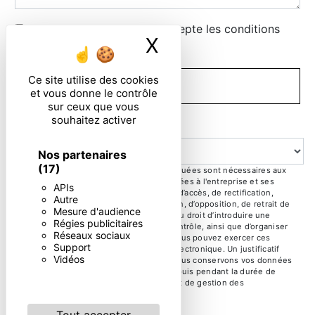
En cochant cette case, j'accepte les conditions
X
Masquer le ban
particulières ci-dessous **
Ce site utilise des cookies
ENVOYER
et vous donne le contrôle
sur ceux que vous
souhaitez activer
Question
Nos partenaires
(17)
** Les données personnelles communiquées sont nécessaires aux
fins de vous contacter. Elles sont destinées à l'entreprise et ses
APIs
sous-traitants. Vous disposez de droits d’accès, de rectification,
Autre
d’effacement, de portabilité, de limitation, d’opposition, de retrait de
Mesure d'audience
votre consentement à tout moment et du droit d’introduire une
Régies publicitaires
réclamation auprès d’une autorité de contrôle, ainsi que d’organiser
Réseaux sociaux
le sort de vos données post-mortem. Vous pouvez exercer ces
Support
droits par voie postale ou par courrier électronique. Un justificatif
Vidéos
d'identité pourra vous être demandé. Nous conservons vos données
pendant la période de prise de contact puis pendant la durée de
prescription légale aux fins probatoire et de gestion des
contentieux.